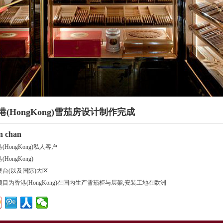
港(HongKong)雪茄房设计制作完成
n chan
(HongKong)私人客户
(HongKong)
台(以及国际)大区
目为香港(HongKong)在国内生产雪茄柜与层架,安装工地在欧洲