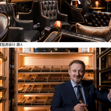
雪茄房设计-图A