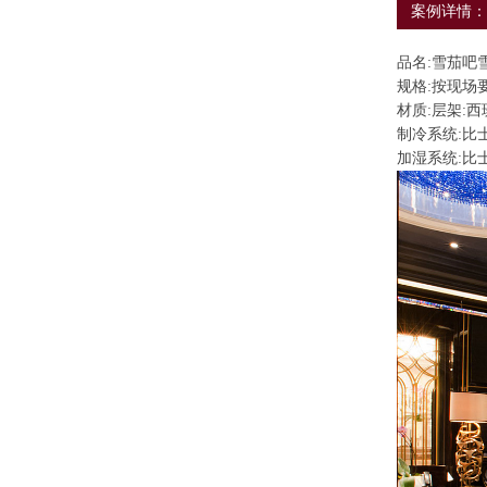
案例详情：
品名:雪茄吧
规格:按现场
材质:层架:西
制冷系统:比士
加湿系统:比士