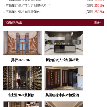
不锈钢红酒柜可以定制哪些尺寸?
(阅读:
35010
)
不锈钢红酒柜有哪些颜色?
(阅读:
25228
)
酒柜效果图
更多+
赏析2020-202...
新款的嵌入式红酒柜最...
比士亚2020最新款...
美国红橡木实木恒温酒...