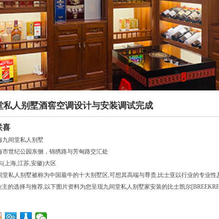
堂私人别墅酒窖空调设计与安装调试完成
联喜
海九间堂私人别墅
海市世纪公园东侧，锦绣路与芳甸路交汇处
(上海,江苏,安徽)大区
间堂私人别墅被称为中国最牛的十大别墅区,可想其高端与尊贵,比士亚以行业的专业性
业主的选择与推荐,以下图片资料为您呈现九间堂私人别墅家安装的比士凯尔[BREEKRE